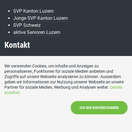
SVP Kanton Luzern
Junge SVP Kanton Luzern
SVP Schweiz
aktive Senioren Luzern
Kontakt
Rahel Schnyder, 6010 Kriens
Wir verwenden Cookies, um Inhalte und Anzeigen zu
personalisieren, Funktionen für soziale Medien anbieten und
E-Mail
Zugriffe auf unsere Webseite analysieren zu können. Ausserdem
rahel.schnyder@bluewin.ch
geben wir Informationen zur Nutzung unserer Webseite an unsere
Social Media
Partner für soziale Medien, Werbung und Analysen weiter.
Details
ansehen
Besuchen Sie uns bei:
ICH BIN EINVERSTANDEN